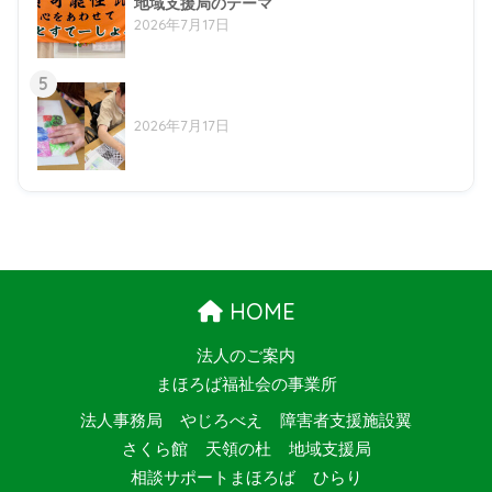
地域支援局のテーマ
2026年7月17日
5
2026年7月17日
HOME
法人のご案内
まほろば福祉会の事業所
法人事務局
やじろべえ
障害者支援施設翼
さくら館
天領の杜
地域支援局
相談サポートまほろば
ひらり