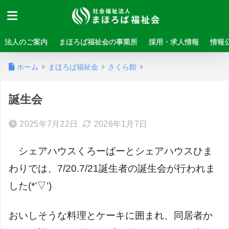
法人のご案内
まほろば福祉会の事業所
採用・求人情報
情報
ホーム
まほろば福祉会
さくら館
誕生会
2025年7月22日
2026年1月7日
シェアハウスくろーばーとシェアハウスひま
わりでは、
7/20.7/21
誕生者の誕生会が行われま
した
(*’
▽
’)
おいしそうな料理とケーキに囲まれ、同居者か