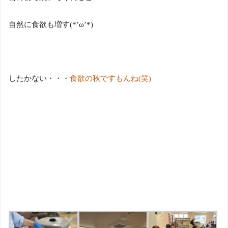
自然に食欲も増す
(*’
ω
’*)
したかない・・・
食欲の秋ですもんね
(
笑
)