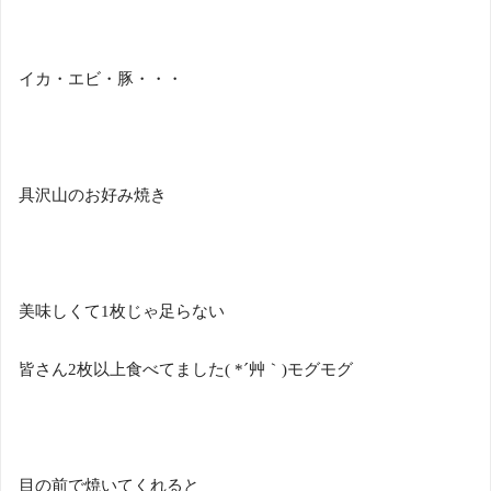
イカ・エビ・豚・・・
具沢山のお好み焼き
美味しくて
1
枚じゃ足らない
皆さん
2
枚以上食べてました
( *
´艸｀
)
モグモグ
目の前で焼いてくれると