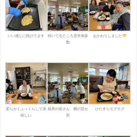
いい感じに焼けてます
焼いてるところ見学者多
おかわりしました
数
柔らかくふっくらして美
厨房の皆さん 腕の見せ
ひたすらモグモグ
味しい
所