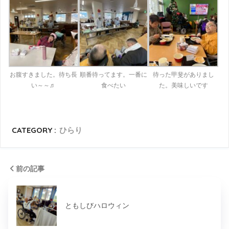
お腹すきました。待ち長
順番待ってます。一番に
待った甲斐がありまし
い～～♬
食べたい
た。美味しいです
CATEGORY :
ひらり
前の記事
ともしびハロウィン