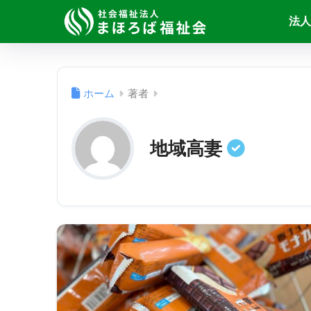
法人
ホーム
著者
地域高妻