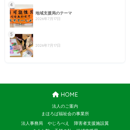
4
地域支援局のテーマ
2026年7月17日
5
2026年7月17日
HOME
法人のご案内
まほろば福祉会の事業所
法人事務局
やじろべえ
障害者支援施設翼