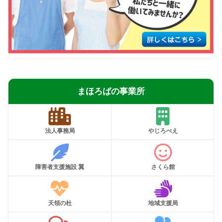
まほろばの事業所
法人事務局
やじろべえ
障害者支援施設 翼
さくら館
天領の杜
地域支援局