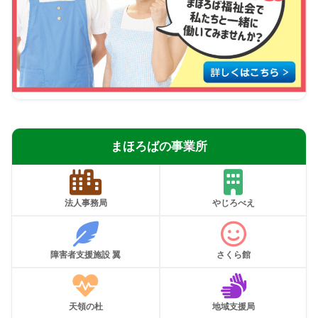
まほろばの事業所
法人事務局
やじろべえ
障害者支援施設 翼
さくら館
天領の杜
地域支援局