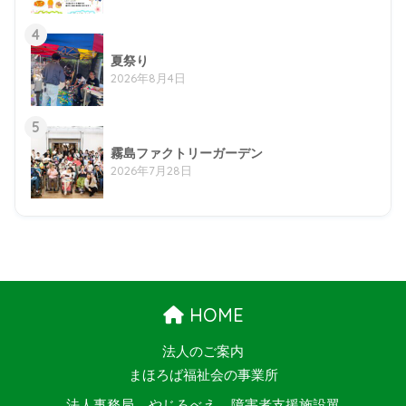
4
夏祭り
2026年8月4日
5
霧島ファクトリーガーデン
2026年7月28日
HOME
法人のご案内
まほろば福祉会の事業所
法人事務局
やじろべえ
障害者支援施設翼