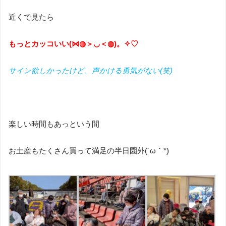
近くで見たら
もっとカッコいい
(
⋈◍＞◡＜◍
)
。✧♡
サイン欲しかったけど、声かける勇気がない
(
笑
)
楽しい時間もあっという間
お土産もたくさん買って満足の半日園外
(
´ω｀
*)