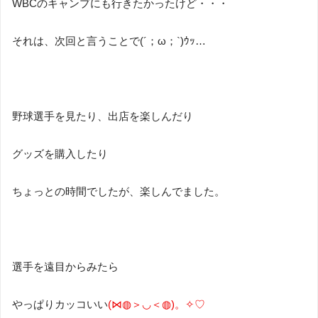
WBC
のキャンプにも行きたかったけど・・・
それは、次回と言うことで
(
´；ω；
`)
ｳｯ…
野球選手を見たり、出店を楽しんだり
グッズを購入したり
ちょっとの時間でしたが、楽しんでました。
選手を遠目からみたら
やっぱりカッコいい
(
⋈◍＞◡＜◍
)
。✧♡