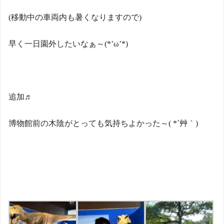
(
移動中の車両内も暑くなりますので
)
早く一日園外したいなぁ～
(*’
ω
’*)
追加♬
博物館前の木陰がとっても気持ちよかった～
( *
´艸｀
)