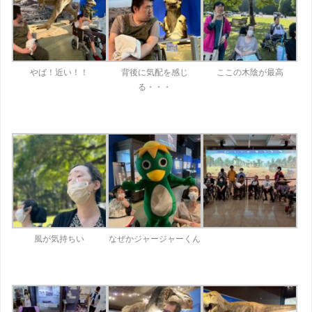
やば！近い！！
背後に気配を感じ
ここの木陰が最高
る・・・
風が気持ちい
なぜかジャージャーくん