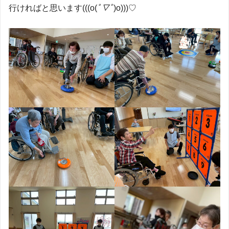
行ければと思います(((o(
ﾟ▽ﾟ
)o)))♡