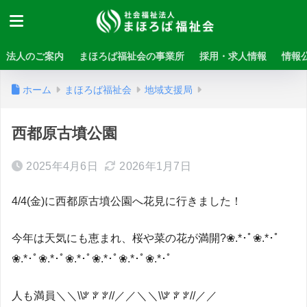
法人のご案内
まほろば福祉会の事業所
採用・求人情報
情報
ホーム
まほろば福祉会
地域支援局
西都原古墳公園
2025年4月6日
2026年1月7日
4/4(金)に西都原古墳公園へ花見に行きました！
今年は天気にも恵まれ、桜や菜の花が満開?❀.*･ﾟ❀.*･ﾟ
❀.*･ﾟ❀.*･ﾟ❀.*･ﾟ❀.*･ﾟ❀.*･ﾟ❀.*･ﾟ
人も満員＼＼\\ꐕ ꐕ ꐕ//／／‍＼＼\\ꐕ ꐕ ꐕ//／／