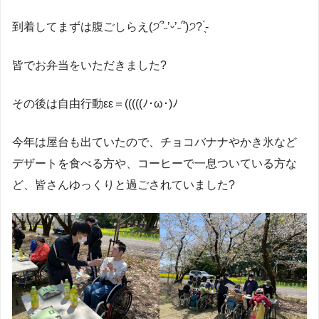
到着してまずは腹ごしらえ(੭՞˶’ᵕ’˶՞)੭‪?‪ ̖́-‬
皆でお弁当をいただきました?
その後は自由行動εε＝(((((ﾉ･ω･)ﾉ
今年は屋台も出ていたので、チョコバナナやかき氷など
デザートを食べる方や、コーヒーで一息ついている方な
ど、皆さんゆっくりと過ごされていました?