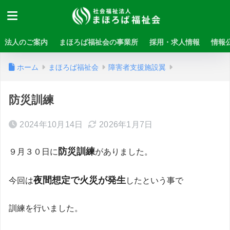
法人のご案内
まほろば福祉会の事業所
採用・求人情報
情報
ホーム
まほろば福祉会
障害者支援施設翼
防災訓練
2024年10月14日
2026年1月7日
防災訓練
９月３０日に
がありました。
夜間想定で火災が発生
今回は
したという事で
訓練を行いました。