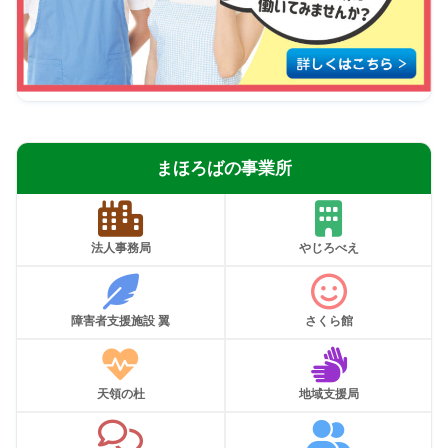
まほろばの事業所
法人事務局
やじろべえ
障害者支援施設 翼
さくら館
天領の杜
地域支援局