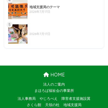
4
地域支援局のテーマ
2026年7月17日
5
2026年7月17日
HOME
法人のご案内
まほろば福祉会の事業所
法人事務局
やじろべえ
障害者支援施設翼
さくら館
天領の杜
地域支援局