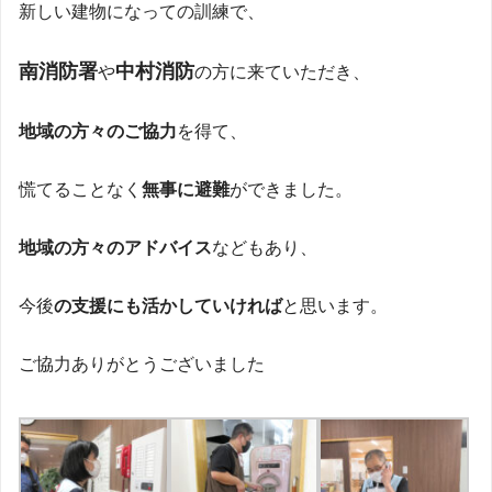
新しい建物になっての訓練で、
南消防署
中村消防
や
の方に来ていただき、
地域の方々のご協力
を得て、
慌てることなく
無事に避難
ができました。
地域の方々のアドバイス
などもあり、
今後
の支援にも活かしていければ
と思います。
ご協力ありがとうございました