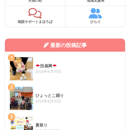
天領の杜
地域支援局
相談サポートまほろば
ひらり
最新の投稿記事
1
投扇興
2026年8月10日
2
ひょっとこ踊り
2026年8月10日
3
夏祭り