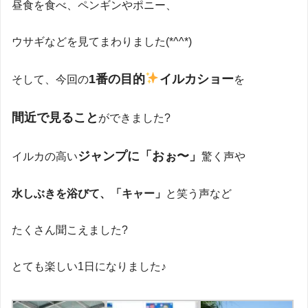
昼食を食べ、ペンギンやポニー、
ウサギなどを見てまわりました(*^^*)
1番の目的
イルカショー
そして、今回の
を
間近で見ること
ができました?
ジャンプに「おぉ〜」
イルカの高い
驚く声や
水しぶきを浴びて、「キャー」
と笑う声など
たくさん聞こえました?
とても楽しい1日になりました♪